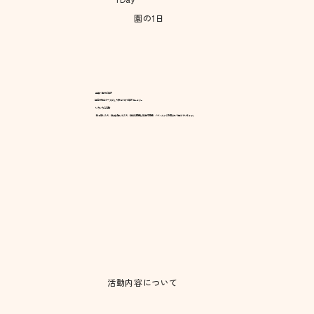
​園の1日
登園・朝のご挨拶
担任の先生が一人ひとり声をかけて挨拶をします。
いろいろな活動
絵を描いたり、自然に親しんだり、自由な時間と指導の時間、バランスよく教育に取り組んでいきます。
​活動内容について