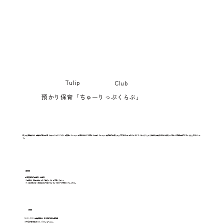
Tulip
​Club
預かり保育「ちゅーりっぷくらぶ」
ほうや幼稚園では、降園後の延長保育（ちゅーりっぷくらぶ）を実施しています。保育終了後から17時までお預かりします。異年齢の子供たちとの交流のよさを生かしながら、ゆったりとした自由な雰囲気の中で子供たちが楽しく時間を過ごせるようにと考えていま
す。
実施日
保育実施日の月曜日～金曜日
※詳細は、毎月発行される「園だより」をご覧ください。
※４月は年少組・年中組はお弁当が始まるまで預かり保育はいたしません。
時間
14:00～17:00（降園時間は、各家庭の御希望時間）
※午前保育の日は11:30～17:00となります。