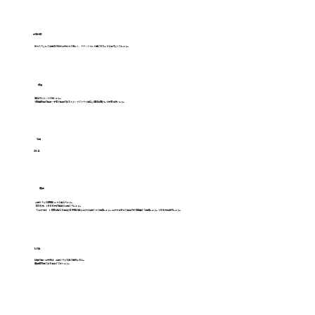
​保育内容
ゆったりとした雰囲気の中でお子さんが楽しく、リラックスして過ごせるようなものといたします。
​職員
専任のスタッフが行います。
幼稚園教諭の経験・子育て経験のあるスタッフがクラス担任と連絡を密にして保育を行います。
定員
３０名
費用
お預かりする時間によって異なります。
５００円、１０００円の単位でお預かりします。
※おやつは、１５時を超える場合に各家庭で出すおやつを預かって提供します。おやつを忘れた場合のみ幼稚園から提供します。１００円を徴収します。
その他
体調の悪いお子様は、お預かりする事が出来ません。
費用等変更がある場合がございます。